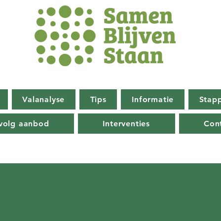
Valanalyse
Tips
Informatie
Stap
volg aanbod
Interventies
Con