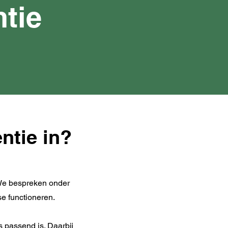
tie
ntie in?
. We bespreken onder
e functioneren.
 passend is. Daarbij