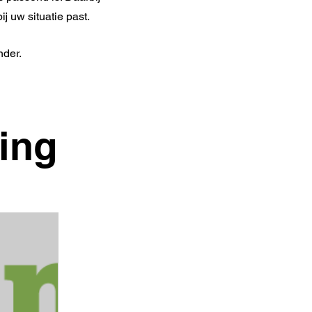
j uw situatie past.
nder.
ing