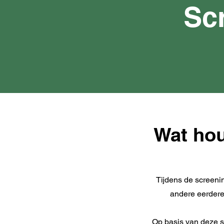
Sc
Wat hou
Tijdens de screenin
andere eerdere
Op basis van deze s