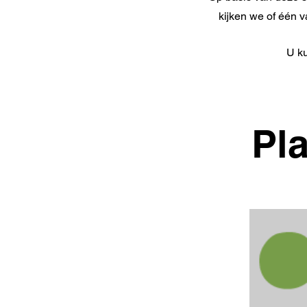
kijken we of één v
U ku
Pl