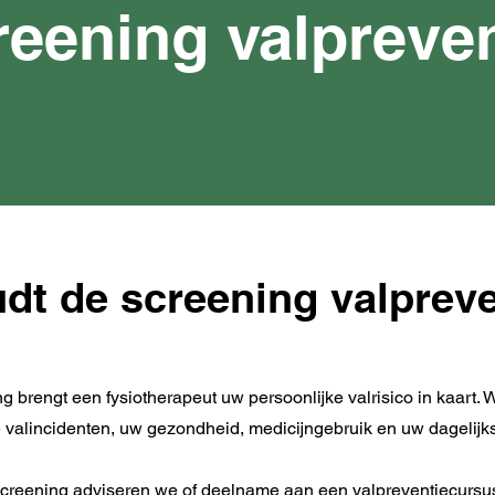
reening valpreven
dt de screening valpreve
g brengt een fysiotherapeut uw persoonlijke valrisico in kaart
 valincidenten, uw gezondheid, medicijngebruik en uw dagelijks
creening adviseren we of deelname aan een valpreventiecursus